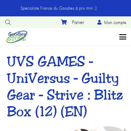
Spécialiste France du Goodies à prix mini ;)
Ignorer
Mon compte
UVS GAMES –
UniVersus – Guilty
Gear – Strive : Blitz
Box (12) (EN)