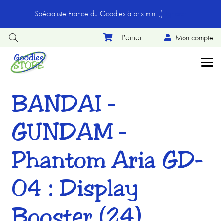
Spécialiste France du Goodies à prix mini ;)
Ignorer
Mon compte
BANDAI –
GUNDAM –
Phantom Aria GD-
04 : Display
Booster (24)