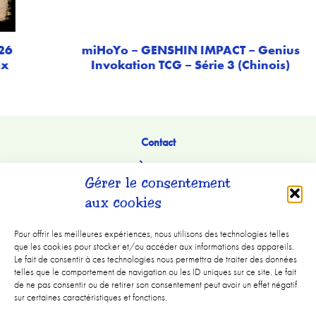
miHoYo – GENSHIN IMPACT – Genius
Invokation TCG – Série 3 (Chinois)
Contact
À Propos
Gérer le consentement
aux cookies
Pour offrir les meilleures expériences, nous utilisons des technologies telles
que les cookies pour stocker et/ou accéder aux informations des appareils.
Le fait de consentir à ces technologies nous permettra de traiter des données
telles que le comportement de navigation ou les ID uniques sur ce site. Le fait
de ne pas consentir ou de retirer son consentement peut avoir un effet négatif
sur certaines caractéristiques et fonctions.