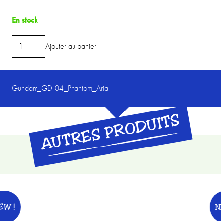
En stock
quantité
Ajouter au panier
de
BANDAI
-
Gundam_GD-04_Phantom_Aria
GUNDAM
-
AUTRES PRODUITS
Phantom
Aria
GD-
04
:
Display
Booster
NEW !
(24)