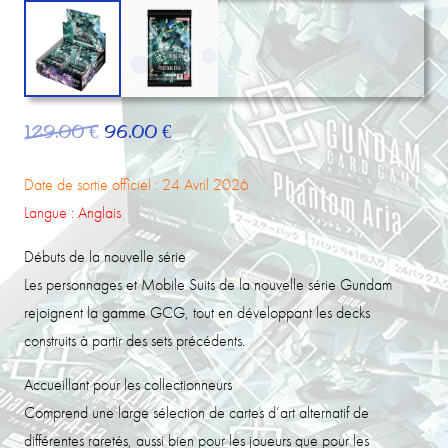
Le
Le
129.00
€
96.00
€
prix
prix
initial
actuel
Date de sortie officiel : 24 Avril 2026
était :
est :
Langue : Anglais
129.00 €.
96.00 €.
Débuts de la nouvelle série
Les personnages et Mobile Suits de la nouvelle série Gundam
rejoignent la gamme GCG, tout en développant les decks
construits à partir des sets précédents.
Accueillant pour les collectionneurs
Comprend une large sélection de cartes d’art alternatif de
différentes raretés, aussi bien pour les joueurs que pour les