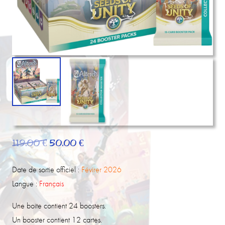
Le
Le
119.00
€
50.00
€
prix
prix
initial
actuel
Date de sortie officiel :
Févirer 2026
était :
est :
Langue :
Français
119.00 €.
50.00 €.
Une boite contient 24 boosters.
Un booster contient 12 cartes.