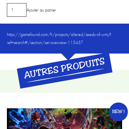
quantité
Ajouter au panier
de
EQUINOX
-
https://gamefound.com/fr/projects/altered/seeds-of-unity?
ALTERED
ref=search#/section/set-overview-115457
-
Seeds
AUTRES PRODUITS
of
Unity
"Pack
Exploration"
:
Boite
de
NEW !
booster
(24)