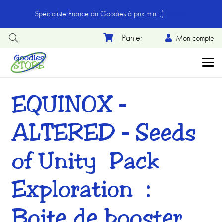
Spécialiste France du Goodies à prix mini ;)
Ignorer
Mon compte
EQUINOX –
ALTERED – Seeds
of Unity « Pack
Exploration » :
Boite de booster