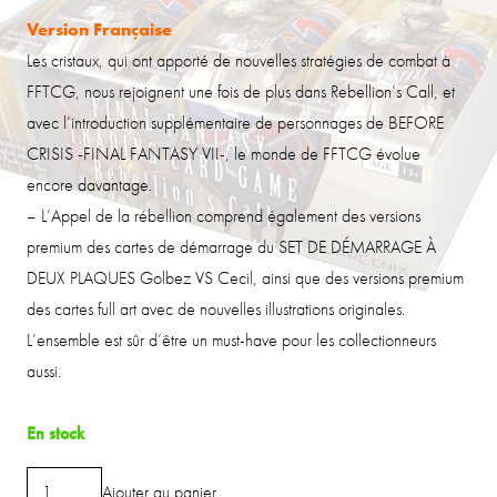
initial
actuel
Version Française
était :
est :
Les cristaux, qui ont apporté de nouvelles stratégies de combat à
4.40 €.
3.80 €.
FFTCG, nous rejoignent une fois de plus dans Rebellion’s Call, et
avec l’introduction supplémentaire de personnages de BEFORE
CRISIS -FINAL FANTASY VII-, le monde de FFTCG évolue
encore davantage.
– L’Appel de la rébellion comprend également des versions
premium des cartes de démarrage du SET DE DÉMARRAGE À
DEUX PLAQUES Golbez VS Cecil, ainsi que des versions premium
des cartes full art avec de nouvelles illustrations originales.
L’ensemble est sûr d’être un must-have pour les collectionneurs
aussi.
En stock
quantité
Ajouter au panier