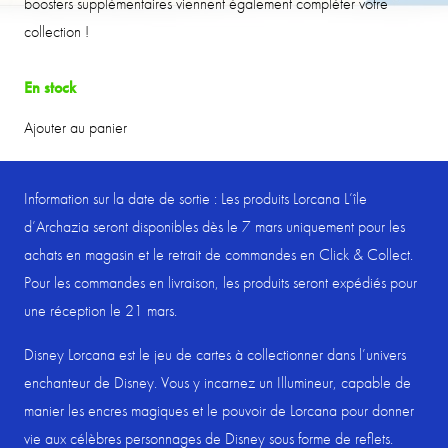
boosters supplémentaires viennent également compléter votre
collection !
En stock
Ajouter au panier
quantité
de
RAVENSBURGER
Information sur la date de sortie : Les produits Lorcana L’île
-
d’Archazia seront disponibles dès le 7 mars uniquement pour les
DISNEY
achats en magasin et le retrait de commandes en Click & Collect.
-
Pour les commandes en livraison, les produits seront expédiés pour
LORCANA
une réception le 21 mars.
-
Disney Lorcana est le jeu de cartes à collectionner dans l’univers
L'île
enchanteur de Disney. Vous y incarnez un Illumineur, capable de
d'Archazia
manier les encres magiques et le pouvoir de Lorcana pour donner
Chap.
vie aux célèbres personnages de Disney sous forme de reflets.
7