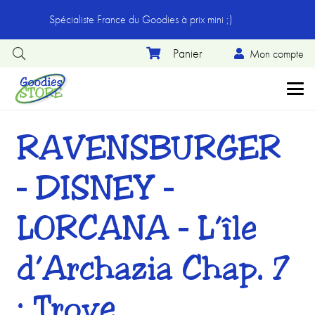
Spécialiste France du Goodies à prix mini ;)
Ignorer
Mon compte
RAVENSBURGER
– DISNEY –
LORCANA – L’île
d’Archazia Chap. 7
: Trove