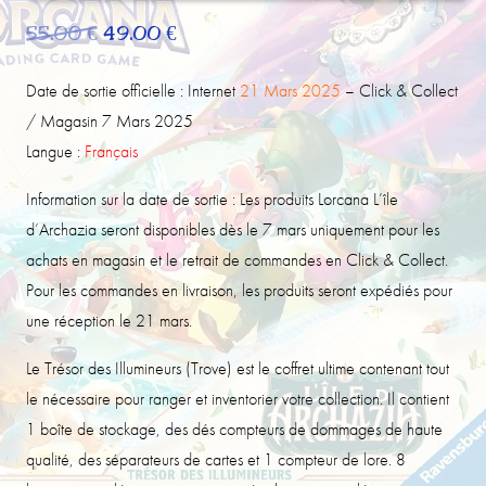
Le
Le
55.00
€
49.00
€
prix
prix
initial
actuel
Date de sortie officielle : Internet
21 Mars 2025
– Click & Collect
était :
est :
/ Magasin 7 Mars 2025
55.00 €.
49.00 €.
Langue :
Français
Information sur la date de sortie : Les produits Lorcana L’île
d’Archazia seront disponibles dès le 7 mars uniquement pour les
achats en magasin et le retrait de commandes en Click & Collect.
Pour les commandes en livraison, les produits seront expédiés pour
une réception le 21 mars.
Le Trésor des Illumineurs (Trove) est le coffret ultime contenant tout
le nécessaire pour ranger et inventorier votre collection. Il contient
1 boîte de stockage, des dés compteurs de dommages de haute
qualité, des séparateurs de cartes et 1 compteur de lore. 8