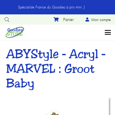
Spécialiste France du Goodies à prix mini ;)
Ignorer
Mon compte
ABYStyle – Acryl –
MARVEL : Groot
Baby