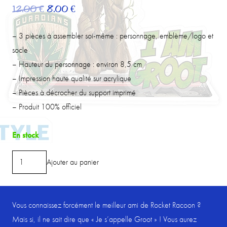
Le
Le
12.00
€
8.00
€
prix
prix
initial
actuel
– 3 pièces à assembler soi-même : personnage, emblème/logo et
était :
est :
socle
12.00 €.
8.00 €.
– Hauteur du personnage : environ 8,5 cm
– Impression haute qualité sur acrylique
– Pièces à décrocher du support imprimé
– Produit 100% officiel
En stock
quantité
Ajouter au panier
de
ABYStyle
-
Vous connaissez forcément le meilleur ami de Rocket Racoon ?
Acryl
Mais si, il ne sait dire que « Je s’appelle Groot » ! Vous aurez