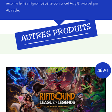
-
reconnu le très mignon bébé Groot sur cet Acryl® Marvel par
MARVEL
ABYstyle.
:
Groot
AUTRES PRODUITS
Baby
NEW !